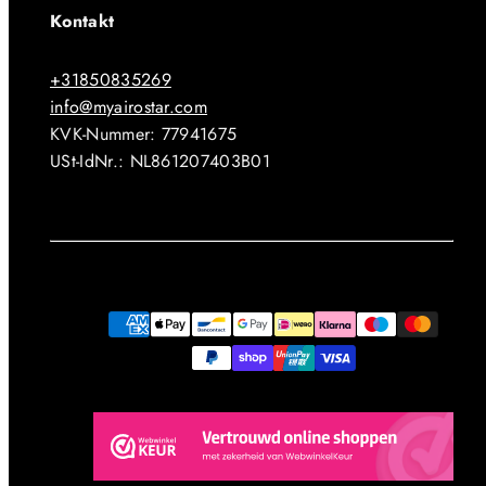
Kontakt
+31850835269
info@myairostar.com
KVK-Nummer: 77941675
USt-IdNr.: NL861207403B01
Facebook
Instagram
YouTube
Zahlungsmethoden